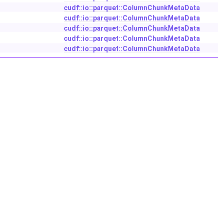
cudf::io::parquet::ColumnChunkMetaData
cudf::io::parquet::ColumnChunkMetaData
cudf::io::parquet::ColumnChunkMetaData
cudf::io::parquet::ColumnChunkMetaData
cudf::io::parquet::ColumnChunkMetaData