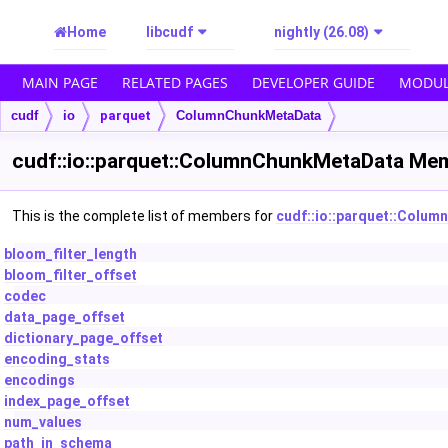
Home
libcudf
nightly (26.08)
MAIN PAGE
RELATED PAGES
DEVELOPER GUIDE
MODUL
cudf
io
parquet
ColumnChunkMetaData
cudf::io::parquet::ColumnChunkMetaData Mem
This is the complete list of members for
cudf::io::parquet::Colu
bloom_filter_length
bloom_filter_offset
codec
data_page_offset
dictionary_page_offset
encoding_stats
encodings
index_page_offset
num_values
path_in_schema